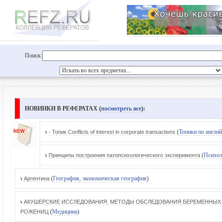
Поиск:
НОВИНКИ В РЕФЕРАТАХ (
посмотреть все
):
(
Топики по англи
- Топик Conflicts of interest in corporate transactions
(
Психол
Принципы построения патопсихологического эксперимента
(
География, экономическая география
)
Аргентина
АКУШЕРСКИЕ ИССЛЕДОВАНИЯ. МЕТОДЫ ОБСЛЕДОВАНИЯ БЕРЕМЕННЫХ
(
Медицина
)
РОЖЕНИЦ