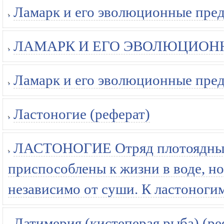
Ламарк и его эволюционные пред
ЛАМАРК И ЕГО ЭВОЛЮЦИОННЫ
Ламарк и его эволюционные пред
Ластоногие (реферат)
ЛАСТОНОГИЕ Отряд плотоядных
приспособлены к жизни в воде, н
независимо от суши. К ластоногим
Латимерия (кистеперая рыба) (ре