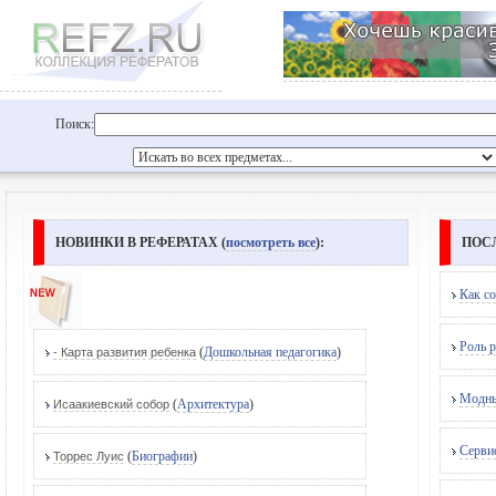
Поиск:
НОВИНКИ В РЕФЕРАТАХ (
посмотреть все
):
ПОС
Как со
Роль р
(
Дошкольная педагогика
)
- Карта развития ребенка
Модные
(
Архитектура
)
Исаакиевский собор
Сервис
(
Биографии
)
Торрес Луис