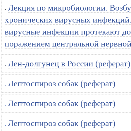
Лекция по микробиологии. Возбу
хронических вирусных инфекций.
вирусные инфекции протекают дов
поражением центральной нервной 
Лен-долгунец в России (реферат)
Лептоспироз собак (реферат)
Лептоспироз собак (реферат)
Лептоспироз собак (реферат)