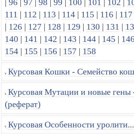
|
96
|
97
|
98
|
99
|
100
|
101
|
102
|
1
111
|
112
|
113
|
114
|
115
|
116
|
117
|
126
|
127
|
128
|
129
|
130
|
131
|
1
140
|
141
|
142
|
143
|
144
|
145
|
14
154
|
155
|
156
|
157
|
158
Курсовая Кошки - Семейство кош
Курсовая Мутации и новые гены -
(реферат)
Курсовая Особенности уролити...