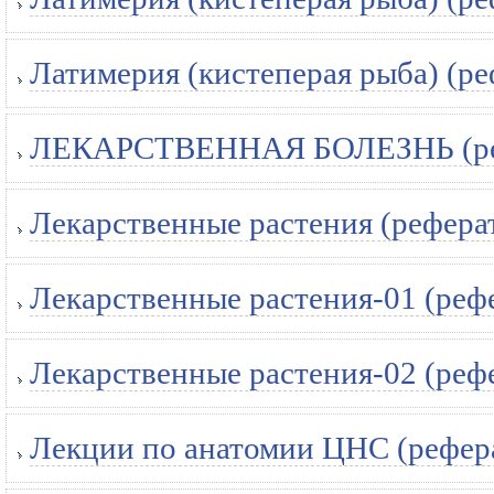
Латимерия (кистеперая рыба) (ре
ЛЕКАРСТВЕННАЯ БОЛЕЗНЬ (ре
Лекарственные растения (рефера
Лекарственные растения-01 (реф
Лекарственные растения-02 (реф
Лекции по анатомии ЦНС (рефер