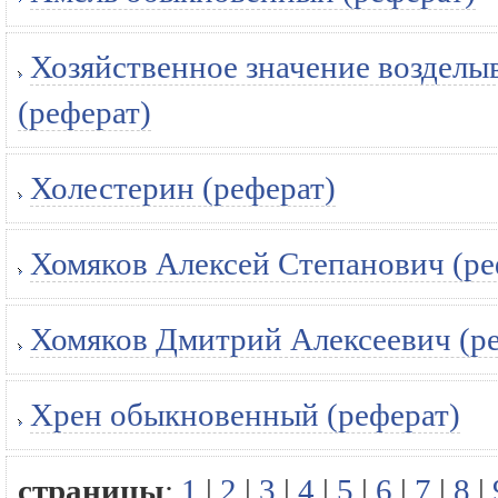
Хозяйственное значение возделы
(реферат)
Холестерин (реферат)
Хомяков Алексей Степанович (ре
Хомяков Дмитрий Алексеевич (р
Хрен обыкновенный (реферат)
страницы
:
1
|
2
|
3
|
4
|
5
|
6
|
7
|
8
|