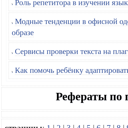
Роль репетитора в изучении язык
Модные тенденции в офисной оде
образе
Сервисы проверки текста на плаг
Как помочь ребёнку адаптироват
Рефераты по 
страницы
:
1
|
2
|
3
|
4
|
5
|
6
|
7
|
8
|