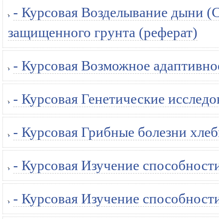
- Курсовая Возделывание дыни (C
защищенного грунта (реферат)
- Курсовая Возможное адаптивное
- Курсовая Генетические исследов
- Курсовая Грибные болезни хлеб
- Курсовая Изучение способности
- Курсовая Изучение способности