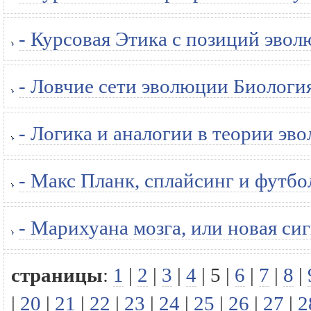
- Курсовая Этика с позиций эвол
- Ловчие сети эволюции Биология
- Логика и аналогии в теории эв
- Макс Планк, сплайсинг и футбо
- Марихуана мозга, или новая си
страницы
:
1
|
2
|
3
|
4
|
5
|
6
|
7
|
8
|
|
20
|
21
|
22
|
23
|
24
|
25
|
26
|
27
|
2