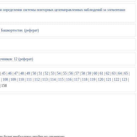
для определения системы повторных целенаправленных наблюдений за элементами
 Башкортостан. (реферат)
чников: 12 (реферат)
|
45
|
46
|
47
|
48
|
49
|
50
|
51
|
52
|
53
|
54
|
55
|
56
|
57
|
58
|
59
|
60
|
61
|
62
|
63
|
64
|
65
|
|
108
|
109
|
110
|
111
|
112
|
113
|
114
|
115
|
116
|
117
|
118
|
119
|
120
|
121
|
122
|
123
|
|
158
ам будет необходимо пройти по страницам.