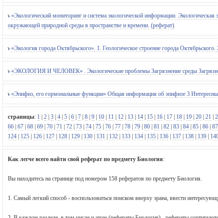
«Экологический мониторинг и система экологической информации. Экологическая 
окружающей природной среды в пространстве и времени. (реферат)
«Экология города Октябрьского». 1. Геологическое строение города Октябрьского. 
«ЭКОЛОГИЯ И ЧЕЛОВЕК» . Экологические проблемы Загрязнение среды Загрязнени
«Эпифиз, его гормональные функции» Общая информация об эпифизе 3 Интересные ф
страницы
:
1
|
2
|
3
|
4
|
5
|
6
|
7
|
8
|
9
|
10
|
11
|
12
|
13
|
14
|
15
|
16
|
17
|
18
|
19
|
20
|
21
|
2
66
|
67
|
68
|
69
|
70
|
71
|
72
|
73
|
74
|
75
|
76
|
77
|
78
|
79
|
80
|
81
|
82
|
83
|
84
|
85
|
86
|
87
124
|
125
|
126
|
127
|
128
|
129
|
130
|
131
|
132
|
133
|
134
|
135
|
136
|
137
|
138
|
139
|
14
Как легче всего найти свой реферат по предмету Биология
:
Вы находитесь на странице под номером 158 рефератов по предмету Биология.
1. Самый легкий способ - воспользоваться поиском вверху эрана, ввести интересую
2. В каждом разделе, в том числе и этом (рефераты Биология) - рефераты сортируют