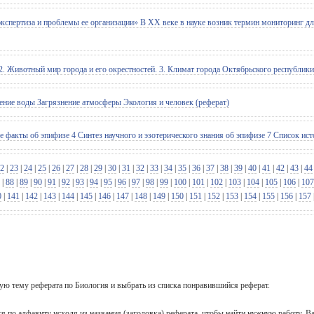
экспертиза и проблемы ее организации» В ХХ веке в науке возник термин мониторинг 
2. Животный мир города и его окрестностей. 3. Климат города Октябрьского республики
е воды Загрязнение атмосферы Экология и человек (реферат)
акты об эпифизе 4 Синтез научного и эзотерического знания об эпифизе 7 Список исто
2
|
23
|
24
|
25
|
26
|
27
|
28
|
29
|
30
|
31
|
32
|
33
|
34
|
35
|
36
|
37
|
38
|
39
|
40
|
41
|
42
|
43
|
44
|
88
|
89
|
90
|
91
|
92
|
93
|
94
|
95
|
96
|
97
|
98
|
99
|
100
|
101
|
102
|
103
|
104
|
105
|
106
|
107
0
|
141
|
142
|
143
|
144
|
145
|
146
|
147
|
148
|
149
|
150
|
151
|
152
|
153
|
154
|
155
|
156
|
157
щую тему реферата по Биология и выбрать из списка понравившийся реферат.
ся по алфавиту исходя из названия (заголовка) реферата, чтобы найти нужную работу, В