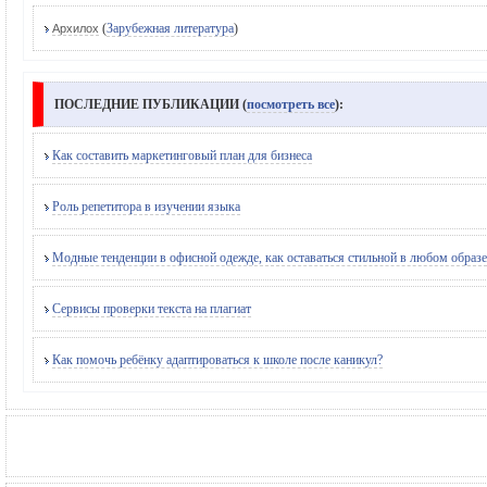
(
Зарубежная литература
)
Архилох
ПОСЛЕДНИЕ ПУБЛИКАЦИИ (
посмотреть все
):
Как составить маркетинговый план для бизнеса
Роль репетитора в изучении языка
Модные тенденции в офисной одежде, как оставаться стильной в любом образе
Сервисы проверки текста на плагиат
Как помочь ребёнку адаптироваться к школе после каникул?