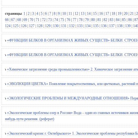
страницы
:
1
|
2
|
3
|
4
|
5
|
6
|
7
|
8
|
9
|
10
|
11
|
12
|
13
|
14
|
15
|
16
|
17
|
18
|
19
|
20
|
21
|
2
66
|
67
|
68
|
69
|
70
|
71
|
72
|
73
|
74
|
75
|
76
|
77
|
78
|
79
|
80
|
81
|
82
|
83
|
84
|
85
|
86
|
87
124
|
125
|
126
|
127
|
128
|
129
|
130
|
131
|
132
|
133
|
134
|
135
|
136
|
137
|
138
|
139
|
14
«ФУНКЦИИ БЕЛКОВ В ОРГАНИЗМАХ ЖИВЫХ СУЩЕСТВ» БЕЛКИ. СТРОЕНИ
«ФУНКЦИИ БЕЛКОВ В ОРГАНИЗМАХ ЖИВЫХ СУЩЕСТВ» БЕЛКИ. СТРОЕНИ
«Химическое загрязнение среды промышленностью» 2. Химическое загрязнение ат
«ЭВОЛЮЦИЯ ЦВЕТКА» Появление покрытосеменных, или цветковых, растений предс
«ЭКОЛОГИЧЕСКИЕ ПРОБЛЕМЫ И МЕЖДУНАРОДНЫЕ ОТНОШЕНИЯ» Первые сигнал
«Экологические проблемы озер в России» Вода – один из главных источников жизни
нибудь пути решения. (реферат)
«Экологический кризис г. Октябрьского» 1. Экологические проблемы республики Ба