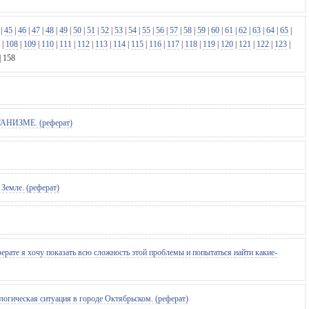
|
45
|
46
|
47
|
48
|
49
|
50
|
51
|
52
|
53
|
54
|
55
|
56
|
57
|
58
|
59
|
60
|
61
|
62
|
63
|
64
|
65
|
|
108
|
109
|
110
|
111
|
112
|
113
|
114
|
115
|
116
|
117
|
118
|
119
|
120
|
121
|
122
|
123
|
|
158
ИЗМЕ. (реферат)
Земле. (реферат)
ерате я хочу показать всю сложность этой проблемы и попытаться найти какие-
логическая ситуация в городе Октябрьском. (реферат)