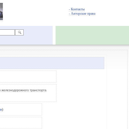
- Контакты
- Авторские права
 железнодорожного транспорта
на
)