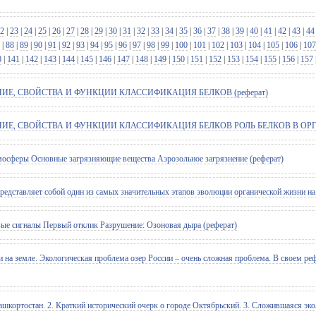
2
|
23
|
24
|
25
|
26
|
27
|
28
|
29
|
30
|
31
|
32
|
33
|
34
|
35
|
36
|
37
|
38
|
39
|
40
|
41
|
42
|
43
|
44
|
88
|
89
|
90
|
91
|
92
|
93
|
94
|
95
|
96
|
97
|
98
|
99
|
100
|
101
|
102
|
103
|
104
|
105
|
106
|
107
0
|
141
|
142
|
143
|
144
|
145
|
146
|
147
|
148
|
149
|
150
|
151
|
152
|
153
|
154
|
155
|
156
|
157
Е, СВОЙСТВА И ФУНКЦИИ КЛАССИФИКАЦИЯ БЕЛКОВ (реферат)
Е, СВОЙСТВА И ФУНКЦИИ КЛАССИФИКАЦИЯ БЕЛКОВ РОЛЬ БЕЛКОВ В ОРГАН
мосферы Основные загрязняющие вещества Аэрозольное загрязнение (реферат)
тавляет собой один из самых значительных этапов эволюции органической жизни на 
ы Первый отклик Разрушение: Озоновая дыра (реферат)
 на земле. Экологическая проблема озер России – очень сложная проблема. В своем реф
шкортостан. 2. Краткий исторический очерк о городе Октябрьский. 3. Сложившаяся эко