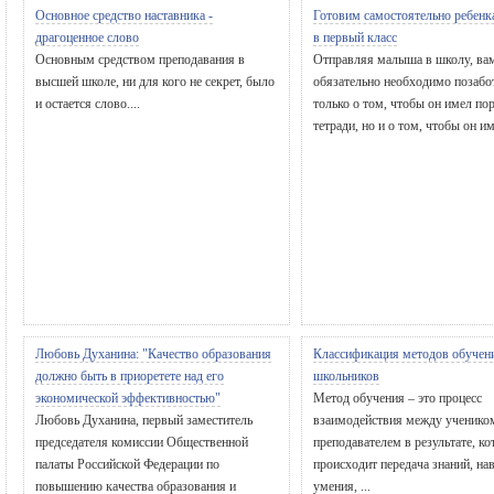
Основное средство наставника -
Готовим самостоятельно ребенк
драгоценное слово
в первый класс
Основным средством преподавания в
Отправляя малыша в школу, ва
высшей школе, ни для кого не секрет, было
обязательно необходимо позабо
и остается слово....
только о том, чтобы он имел по
тетради, но и о том, чтобы он име
Любовь Духанина: "Качество образования
Классификация методов обучен
должно быть в приоретете над его
школьников
экономической эффективностью"
Метод обучения – это процесс
Любовь Духанина, первый заместитель
взаимодействия между ученико
председателя комиссии Общественной
преподавателем в результате, ко
палаты Российской Федерации по
происходит передача знаний, на
повышению качества образования и
умения, ...