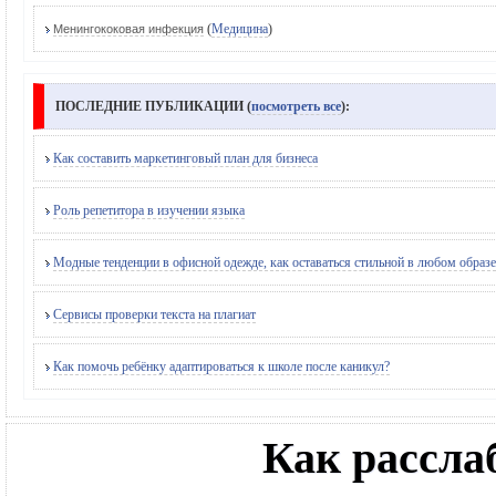
(
Медицина
)
Менингококовая инфекция
ПОСЛЕДНИЕ ПУБЛИКАЦИИ (
посмотреть все
):
Как составить маркетинговый план для бизнеса
Роль репетитора в изучении языка
Модные тенденции в офисной одежде, как оставаться стильной в любом образе
Сервисы проверки текста на плагиат
Как помочь ребёнку адаптироваться к школе после каникул?
Как рассла