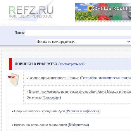
Поиск:
НОВИНКИ В РЕФЕРАТАХ (
посмотреть все
):
(
География, экономическая геогр
Газовая промышленность России
Диалектико-материалистическая философия Карла Маркса и Фрид
(
Философия
)
Энгельса
(
Религия и мифология
)
Спорные вопросы крещения Руси
(
Кибернетика
)
Волоконно-оптические линии связи