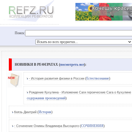
Поиск:
НОВИНКИ В РЕФЕРАТАХ (
посмотреть все
):
(
Естествознание
)
- История развития физики в России
Рождение Кухулина - Изложение Саги героические Сага о Кухулине
содержания произведений
)
(
История
)
Князь Дмитрий
(
СОЧИНЕНИЯ
)
- Сочинение Онимы Владимира Высоцкого