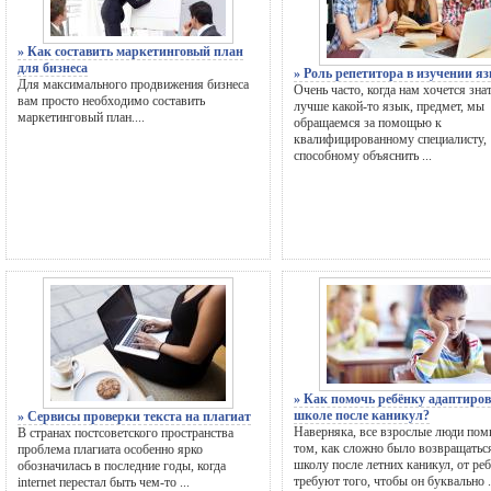
» Как составить маркетинговый план
для бизнеса
» Роль репетитора в изучении я
Для максимального продвижения бизнеса
Очень часто, когда нам хочется зна
вам просто необходимо составить
лучше какой-то язык, предмет, мы
маркетинговый план....
обращаемся за помощью к
квалифицированному специалисту,
способному объяснить ...
» Как помочь ребёнку адаптиров
школе после каникул?
» Сервисы проверки текста на плагиат
Наверняка, все взрослые люди пом
В странах постсоветского пространства
том, как сложно было возвращатьс
проблема плагиата особенно ярко
школу после летних каникул, от ре
обозначилась в последние годы, когда
требуют того, чтобы он буквально .
internet перестал быть чем-то ...