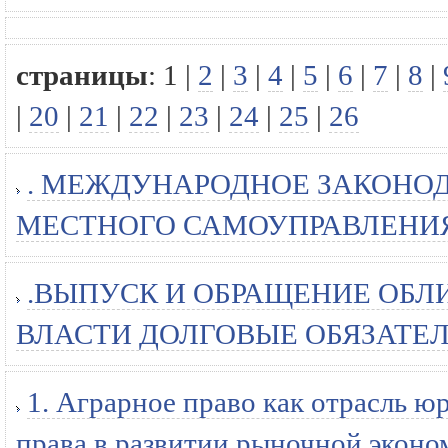
страницы
:
1
|
2
|
3
|
4
|
5
|
6
|
7
|
8
|
|
20
|
21
|
22
|
23
|
24
|
25
|
26
. МЕЖДУНАРОДНОЕ ЗАКОНО
МЕСТНОГО САМОУПРАВЛЕНИЯ (
.ВЫПУСК И ОБРАЩЕНИЕ ОБЛ
ВЛАСТИ ДОЛГОВЫЕ ОБЯЗАТЕЛЬ
1. Аграрное право как отрасль ю
права в развитии рыночной эконо