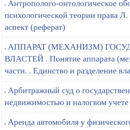
Антрополого-онтологическое обо
психологической теории права Л.
аспект (реферат)
АППАРАТ (МЕХАНИЗМ) ГОСУ
ВЛАСТЕЙ . Понятие аппарата (мех
части. . Единство и разделение вл
Арбитражный суд о государствен
недвижимостью и налогвом учете 
Аренда автомобиля у физического