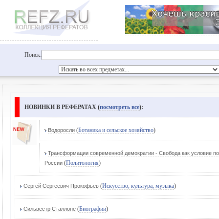
Поиск:
НОВИНКИ В РЕФЕРАТАХ (
посмотреть все
):
(
Ботаника и сельское хозяйство
)
Водоросли
Трансформации современной демократии - Свобода как условие пол
(
Политология
)
России
(
Искусство, культура, музыка
)
Сергей Сергеевич Прокофьев
(
Биографии
)
Сильвестр Сталлоне