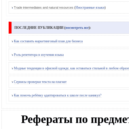
(
Иностранные языки
)
Trade intermediates and natural resources
ПОСЛЕДНИЕ ПУБЛИКАЦИИ (
посмотреть все
):
Как составить маркетинговый план для бизнеса
Роль репетитора в изучении языка
Модные тенденции в офисной одежде, как оставаться стильной в любом образе
Сервисы проверки текста на плагиат
Как помочь ребёнку адаптироваться к школе после каникул?
Рефераты по предме