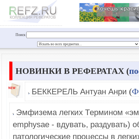
Поиск:
НОВИНКИ В РЕФЕРАТАХ (
по
(
Ф
БЕККЕРЕЛЬ Антуан Анри
Эмфизема легких Термином «эмф
еmphysae - вдувать, раздувать) 
патологические процессы в легк