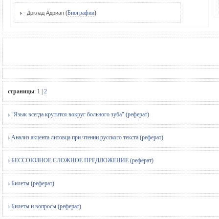
(
Биографии
)
- Доклад Адриан
страницы
:
1
|
2
"Язык всегда крутится вокруг больного зуба" (реферат)
Анализ акцента литовца при чтении русского текста (реферат)
БЕССОЮЗНОЕ СЛОЖНОЕ ПРЕДЛОЖЕНИЕ (реферат)
Билеты (реферат)
Билеты и вопросы (реферат)