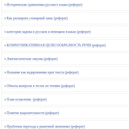
Историческая грамматика русского языка (реферат)
Как расширить словарный запас (реферат)
категория падежа в русском и немецком языках (реферат)
КОММУНИКАТИВНАЯ ЦЕЛЕСООБРАЗНОСТЬ РЕЧИ (реферат)
Лингвистические лакуны (реферат)
Название как кодированная идея текста (реферат)
Обекты контроля в тестах по чтению (реферат)
План-оглавление. (реферат)
Понятие выразительности (реферат)
Проблемы перехода к рыночной экономике (реферат)