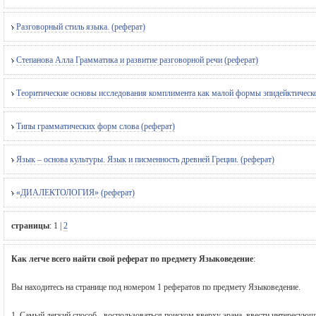
Разговорный стиль языка. (реферат)
Степанова Алла Грамматика и развитие разговорной речи (реферат)
Теоритические основы исследования комплимента как малой формы эпидейктическо
Типы грамматических форм слова (реферат)
Язык – основа культуры. Язык и писменность древней Греции. (реферат)
«ДИАЛЕКТОЛОГИЯ» (реферат)
страницы
:
1
|
2
Как легче всего найти свой реферат по предмету Языковедение
:
Вы находитесь на странице под номером 1 рефератов по предмету Языковедение.
1. Самый легкий способ - воспользоваться поиском вверху эрана, ввести интересую