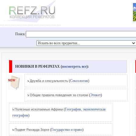
Поиск:
НОВИНКИ В РЕФЕРАТАХ (
посмотреть все
):
(
Сексология
)
Дружба и сексуальность
(
Этикет
)
Общие правила поведения за столом
(
География, экономическая
Полезные ископаемые Африки
география
)
(
Государство и право
)
Подвиг Рихарда Зорге