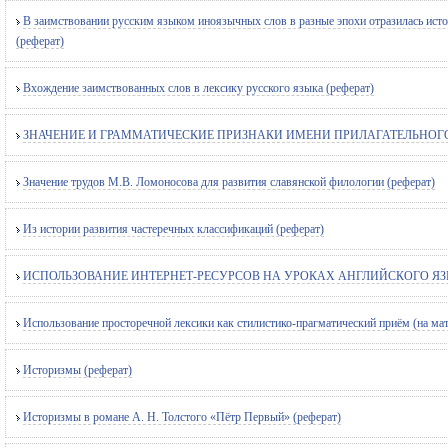
В заимствовании русским языком иноязычных слов в разные эпохи отразилась истор
(реферат)
Вхождение заимствованных слов в лексику русского языка (реферат)
ЗНАЧЕНИЕ И ГРАММАТИЧЕСКИЕ ПРИЗНАКИ ИМЕНИ ПРИЛАГАТЕЛЬНОГО (
Значение трудов М.В. Ломоносова для развития славянской филологии (реферат)
Из истории развития частеречных классификаций (реферат)
ИСПОЛЬЗОВАНИЕ ИНТЕРНЕТ-РЕСУРСОВ НА УРОКАХ АНГЛИЙСКОГО ЯЗЫК
Использование просторечной лексики как стилистико-прагматический приём (на мат
Историзмы (реферат)
Историзмы в романе А. Н. Толстого «Пётр Первый» (реферат)