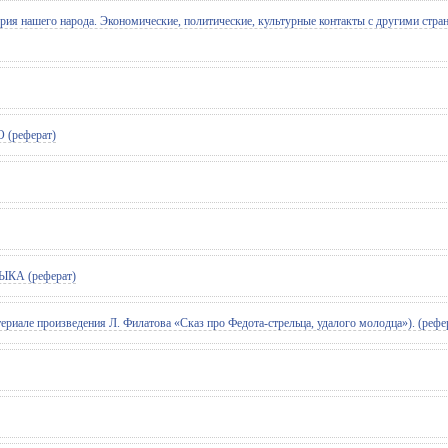
ия нашего народа. Экономические, политические, культурные контакты с другими стран
реферат)
А (реферат)
ериале произведения Л. Филатова «Сказ про Федота-стрельца, удалого молодца»). (рефе