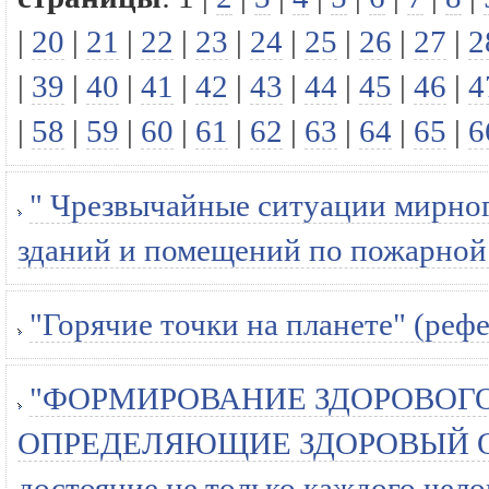
|
20
|
21
|
22
|
23
|
24
|
25
|
26
|
27
|
2
|
39
|
40
|
41
|
42
|
43
|
44
|
45
|
46
|
4
|
58
|
59
|
60
|
61
|
62
|
63
|
64
|
65
|
6
" Чрезвычайные ситуации мирног
зданий и помещений по пожарной 
"Горячие точки на планете" (рефе
"ФОРМИРОВАНИЕ ЗДОРОВОГО
ОПРЕДЕЛЯЮЩИЕ ЗДОРОВЫЙ ОБРА
достояние не только каждого челов