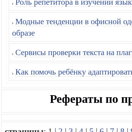
Роль репетитора в изучении язык
Модные тенденции в офисной оде
образе
Сервисы проверки текста на плаг
Как помочь ребёнку адаптироват
Рефераты по п
страницы
:
1
|
2
|
3
|
4
|
5
|
6
|
7
|
8
|