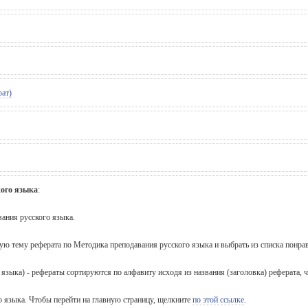
рат)
кого языка
:
ания русского языка.
щую тему реферата по Методика преподавания русского языка и выбрать из списка понра
 языка) - рефераты сортируются по алфавиту исходя из названия (заголовка) реферата,
о языка. Чтобы перейти на главную страницу, щелкните
по этой ссылке
.