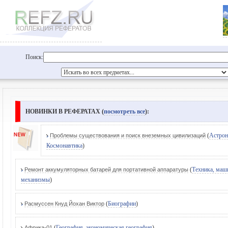
Поиск:
НОВИНКИ В РЕФЕРАТАХ (
посмотреть все
):
(
Астрон
Проблемы существования и поиск внеземных цивилизаций
Космонавтика
)
(
Техника, маш
Ремонт аккумуляторных батарей для портативной аппаратуры
механизмы
)
(
Биографии
)
Расмуссен Кнуд Йохан Виктор
(
География, экономическая география
)
Африка-01