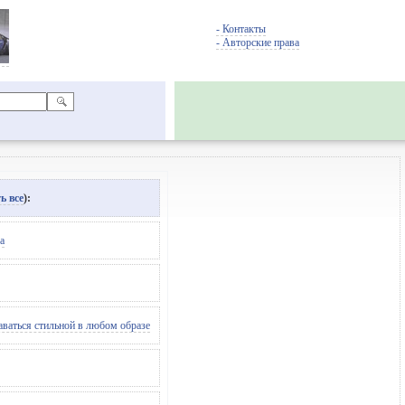
- Контакты
- Авторские права
ь все
):
а
аваться стильной в любом образе