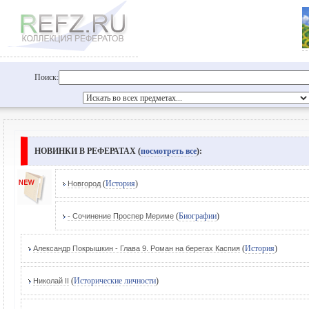
Поиск:
НОВИНКИ В РЕФЕРАТАХ (
посмотреть все
):
(
История
)
Новгород
(
Биографии
)
- Сочинение Проспер Мериме
(
История
)
Александр Покрышкин - Глава 9. Роман на берегах Каспия
(
Исторические личности
)
Николай II