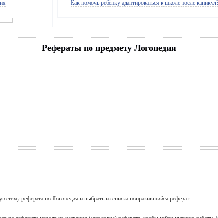
ния
Как помочь ребёнку адаптироваться к школе после каникул
Рефераты по предмету Логопедия
щую тему реферата по Логопедия и выбрать из списка понравившийся реферат.