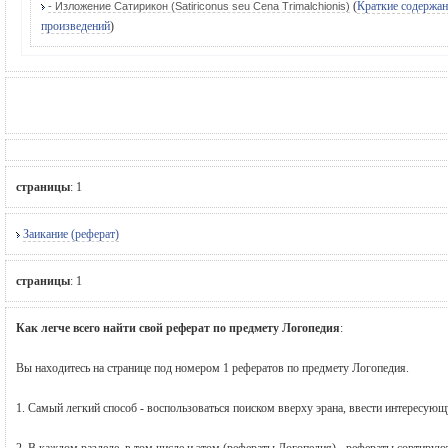
(
Краткие содержа
- Изложение Сатирикон (Satiriconus seu Сеnа Trimalchionis)
произведений
)
страницы
:
1
Заикание (реферат)
страницы
:
1
Как легче всего найти свой реферат по предмету Логопедия
:
Вы находитесь на странице под номером 1 рефератов по предмету Логопедия.
1. Самый легкий способ - воспользоваться поиском вверху эрана, ввести интересую