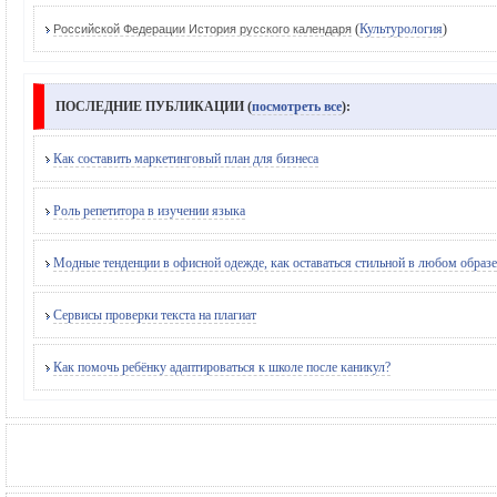
(
Культурология
)
Российской Федерации История русского календаря
ПОСЛЕДНИЕ ПУБЛИКАЦИИ (
посмотреть все
):
Как составить маркетинговый план для бизнеса
Роль репетитора в изучении языка
Модные тенденции в офисной одежде, как оставаться стильной в любом образе
Сервисы проверки текста на плагиат
Как помочь ребёнку адаптироваться к школе после каникул?