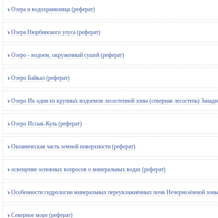
Озера и водохранилища (реферат)
Озера Нюрбинского улуса (реферат)
Озеро - водоем, окруженный сушей (реферат)
Озеро Байкал (реферат)
Озеро Ик один из крупных водоемов лесостепной зоны (северная лесостепь) Западн
Озеро Иссык-Куль (реферат)
Океаническая часть земной поверхности (реферат)
освещение основных вопросов о минеральных водах (реферат)
Особенности гидрологии минеральных переувлажнённых почв Нечернозёмной зоны 
Северное море (реферат)