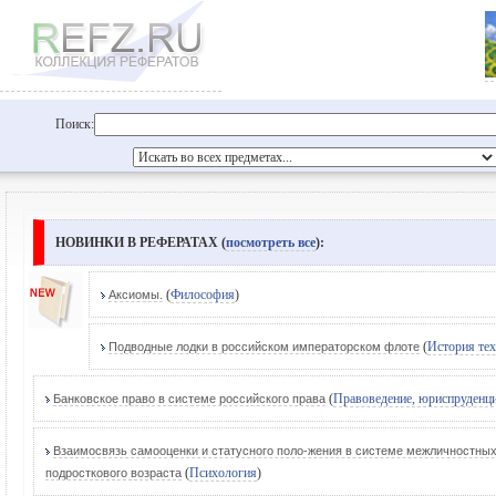
Поиск:
НОВИНКИ В РЕФЕРАТАХ (
посмотреть все
):
(
Философия
)
Аксиомы.
(
История те
Подводные лодки в российском императорском флоте
(
Правоведение, юриспруденц
Банковское право в системе российского права
Взаимосвязь самооценки и статусного поло-жения в системе межличностны
(
Психология
)
подросткового возраста