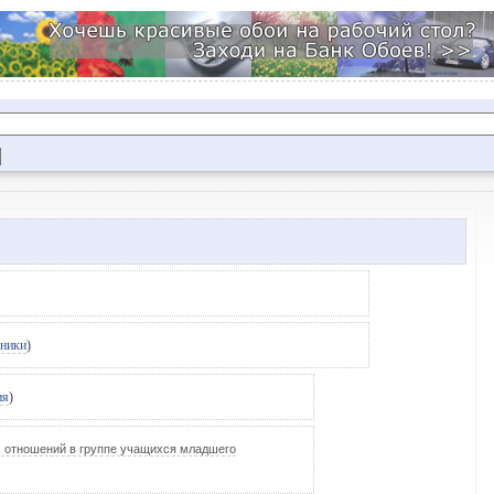
хники
)
ия
)
х отношений в группе учащихся младшего