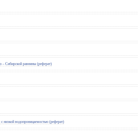
о – Сибирской равнины (реферат)
с низкой водопроницаемостью (реферат)