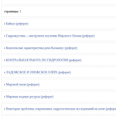
страницы
:
1
Байкал (реферат)
Гидроакустика —инструмент изучения Мирового Океана (реферат)
Комплексная характеристика реки Кальмиус (реферат)
КОНТРоЛЬНАЯ РАБОТА ПО ГИДРОЛОГИИ (реферат)
ЛАДОЖСКОЕ И ОНЕЖСКОЕ ОЗЁРА (реферат)
Мировой океан (реферат)
Мировые водные ресурсы (реферат)
Некоторые проблемы современных гидрологических исследований на алтае (рефера