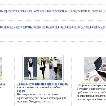
 империалистического мира, установленная государствами победителями, гл. образом 
о вряд ли можно считать, что все понимают под ним одно и то же. О том, какой смысл 
зыка
» Модные тенденции в офисной одежде,
» Сервисы проверки т
ть
как оставаться стильной в любом
В странах постсоветског
образе
проблема плагиата особ
Несмотря на то, что многие считают
обозначилась в последни
офисный гардероб весьма однообразным и
internet перестал быть чем
скучным. Это далеко не так....