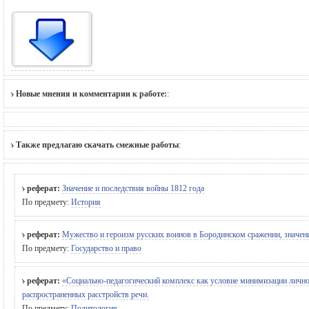
Новые мнения и комментарии к работе:
:
Также предлагаю скачать смежные работы
:
реферат:
Значение и последствия войны 1812 года
По предмету:
История
реферат:
Мужество и героизм русских воинов в Бородинском сражении, значен
По предмету:
Государство и право
реферат:
«Социально-педагогический комплекс как условие минимизации личност
распространенных расстройств речи.
По предмету:
Политология