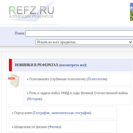
Поиск:
НОВИНКИ В РЕФЕРАТАХ (
посмотреть все
):
(
Психология
)
Психоанализ (глубинная психология)
Роль и задачи войск НКВД в годы Великой Отечественной войны
(
История
)
(
География, экономическая география
)
Португалия
(
Физика
)
Шпаргалка по физике