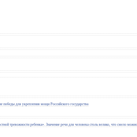
ие победы для укрепления мощи Российского государства
ной тревожности ребенка». Значение речи для человека столь велико, что смело можно 