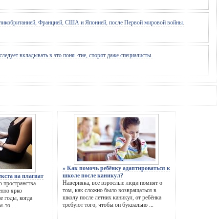
Великобританией, Францией, США и Японией, после Первой мировой войны.
следует вкладывать в это поня¬тие, спорят даже специалисты.
» Как помочь ребёнку адаптироваться к
школе после каникул?
екста на плагиат
Наверняка, все взрослые люди помнят о
о пространства
том, как сложно было возвращаться в
енно ярко
школу после летних каникул, от ребёнка
е годы, когда
требуют того, чтобы он буквально ...
-то ...