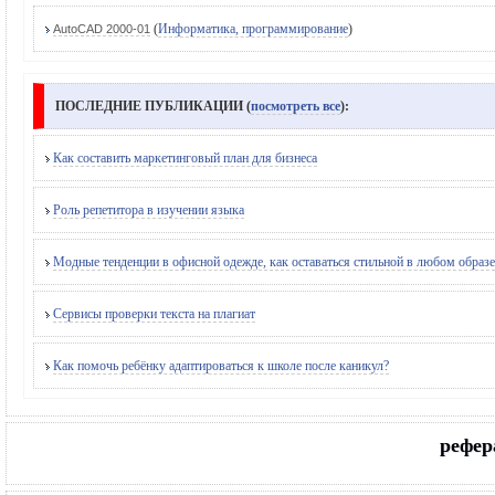
(
Информатика, программирование
)
AutoCAD 2000-01
ПОСЛЕДНИЕ ПУБЛИКАЦИИ (
посмотреть все
):
Как составить маркетинговый план для бизнеса
Роль репетитора в изучении языка
Модные тенденции в офисной одежде, как оставаться стильной в любом образе
Сервисы проверки текста на плагиат
Как помочь ребёнку адаптироваться к школе после каникул?
рефер