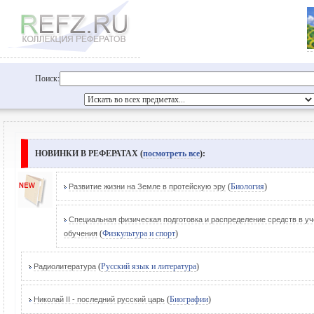
Поиск:
НОВИНКИ В РЕФЕРАТАХ (
посмотреть все
):
(
Биология
)
Развитие жизни на Земле в протейскую эру
Специальная физическая подготовка и распределение средств в уч
(
Физкультура и спорт
)
обучения
(
Русский язык и литература
)
Радиолитература
(
Биографии
)
Николай II - последний русский царь