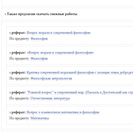
Также предлагаю скачать смежные работы
:
реферат:
Вопрос морали в современной философии
По предмету:
Философия
реферат:
«Вопрос морали в современной философии»
По предмету:
Философия
реферат:
Критика современной моральной философии с позиции этики доброде
По предмету:
Философская антропология
реферат:
"Роковой вопрос" и современный мир. (Паскаль и Достоевский как ст
По предмету:
Отечественная литература
реферат:
Вопрос о взаимосвязи математики и философии
По предмету:
Математика