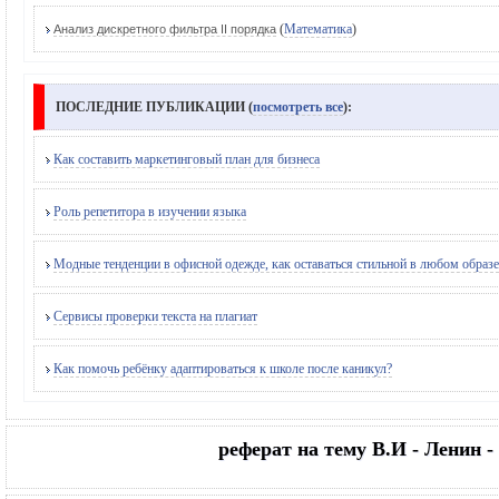
(
Математика
)
Анализ дискретного фильтра II порядка
ПОСЛЕДНИЕ ПУБЛИКАЦИИ (
посмотреть все
):
Как составить маркетинговый план для бизнеса
Роль репетитора в изучении языка
Модные тенденции в офисной одежде, как оставаться стильной в любом образе
Сервисы проверки текста на плагиат
Как помочь ребёнку адаптироваться к школе после каникул?
реферат на тему В.И - Ленин -