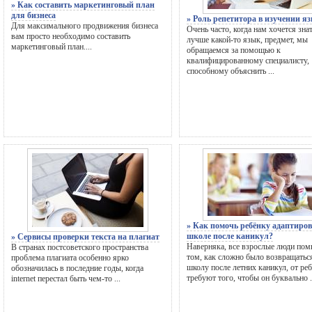
» Как составить маркетинговый план
для бизнеса
» Роль репетитора в изучении я
Для максимального продвижения бизнеса
Очень часто, когда нам хочется зна
вам просто необходимо составить
лучше какой-то язык, предмет, мы
маркетинговый план....
обращаемся за помощью к
квалифицированному специалисту,
способному объяснить ...
» Как помочь ребёнку адаптиров
школе после каникул?
» Сервисы проверки текста на плагиат
Наверняка, все взрослые люди пом
В странах постсоветского пространства
том, как сложно было возвращатьс
проблема плагиата особенно ярко
школу после летних каникул, от ре
обозначилась в последние годы, когда
требуют того, чтобы он буквально .
internet перестал быть чем-то ...