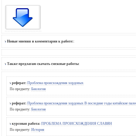
Новые мнения и комментарии к работе:
:
Также предлагаю скачать смежные работы
:
реферат:
Проблема происхождения хордовых
По предмету:
Биология
реферат:
Проблема происхождения хордовых В последние годы китайские палео
По предмету:
Биология
курсовая работа:
ПРОБЛЕМА ПРОИСХОЖДЕНИЯ СЛАВЯН
По предмету:
История