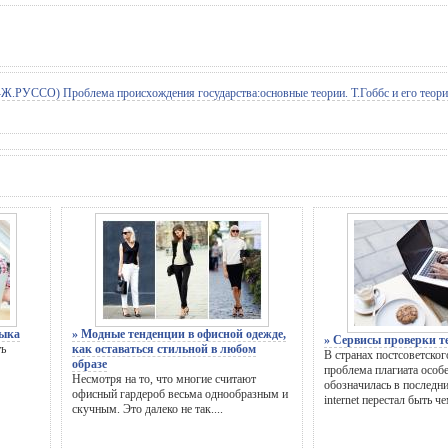
 Проблема происхождения государства:основные теории. Т.Гоббс и его теория 
зыка
» Модные тенденции в офисной одежде,
» Сервисы проверки т
ть
как оставаться стильной в любом
В странах постсоветског
образе
проблема плагиата особ
Несмотря на то, что многие считают
обозначилась в последни
офисный гардероб весьма однообразным и
internet перестал быть чем
скучным. Это далеко не так....