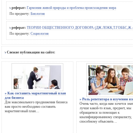
реферат:
Гармония живой природы и проблема происхождения мира
По предмету:
Биология
реферат:
ТЕОРИИ ОБЩЕСТВЕННОГО ДОГОВОРА (ДЖ.ЛОКК,Т.ГОББС,Ж.-Ж.РУССО)
По предмету:
Социология
Свежие публикации на сайте:
» Как составить маркетинговый план
для бизнеса
» Роль репетитора в изучении я
Для максимального продвижения бизнеса
Очень часто, когда нам хочется зна
вам просто необходимо составить
лучше какой-то язык, предмет, мы
маркетинговый план....
обращаемся за помощью к
квалифицированному специалисту,
способному объяснить ...