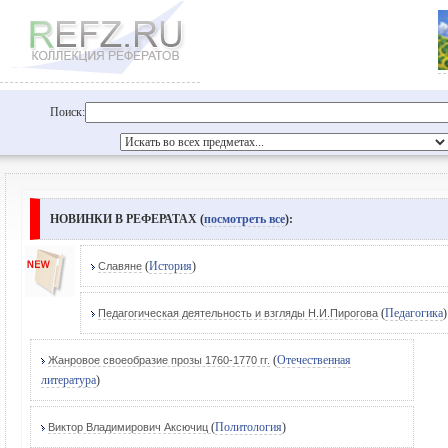
Поиск:
НОВИНКИ В РЕФЕРАТАХ (
посмотреть все
):
(
История
)
Славяне
(
Педагогика
)
Педагогическая деятельность и взгляды Н.И.Пирогова
(
Отечественная
Жанровое своеобразие прозы 1760-1770 гг.
литература
)
(
Политология
)
Виктор Владимирович Аксючиц