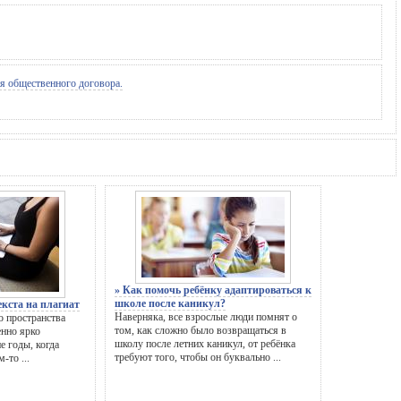
общественного договора.
» Как помочь ребёнку адаптироваться к
школе после каникул?
екста на плагиат
Наверняка, все взрослые люди помнят о
о пространства
том, как сложно было возвращаться в
енно ярко
школу после летних каникул, от ребёнка
е годы, когда
требуют того, чтобы он буквально ...
-то ...