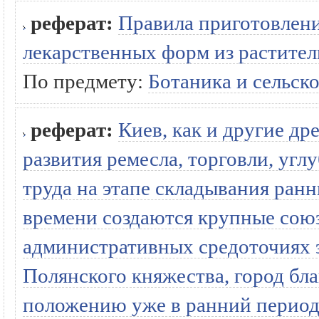
реферат:
Правила приготовления
лекарственных форм из растител
По предмету:
Ботаника и сельско
реферат:
Киев, как и другие др
развития ремесла, торговли, угл
труда на этапе складывания ран
времени создаются крупные союз
административных средоточиях 
Полянского княжества, город бл
положению уже в ранний период