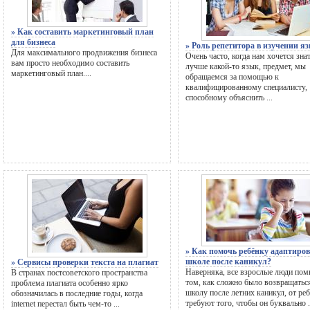
» Как составить маркетинговый план
для бизнеса
» Роль репетитора в изучении я
Для максимального продвижения бизнеса
Очень часто, когда нам хочется зна
вам просто необходимо составить
лучше какой-то язык, предмет, мы
маркетинговый план....
обращаемся за помощью к
квалифицированному специалисту,
способному объяснить ...
» Как помочь ребёнку адаптиров
школе после каникул?
» Сервисы проверки текста на плагиат
Наверняка, все взрослые люди пом
В странах постсоветского пространства
том, как сложно было возвращатьс
проблема плагиата особенно ярко
школу после летних каникул, от ре
обозначилась в последние годы, когда
требуют того, чтобы он буквально .
internet перестал быть чем-то ...