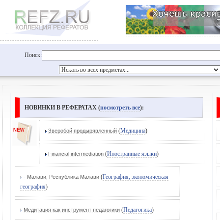
Поиск:
НОВИНКИ В РЕФЕРАТАХ (
посмотреть все
):
(
Медицина
)
Зверобой продырявленный
(
Иностранные языки
)
Financial intermediation
(
География, экономическая
- Малави, Республика Малави
география
)
(
Педагогика
)
Медитация как инструмент педагогики