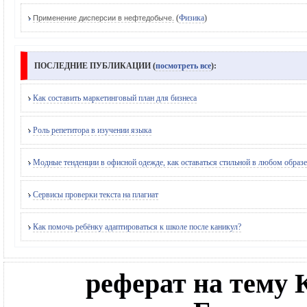
(
Физика
)
Применение дисперсии в нефтедобыче.
ПОСЛЕДНИЕ ПУБЛИКАЦИИ (
посмотреть все
):
Как составить маркетинговый план для бизнеса
Роль репетитора в изучении языка
Модные тенденции в офисной одежде, как оставаться стильной в любом образе
Сервисы проверки текста на плагиат
Как помочь ребёнку адаптироваться к школе после каникул?
реферат на тему 