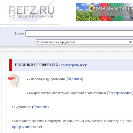
Поиск:
НОВИНКИ В РЕФЕРАТАХ (
посмотреть все
):
(
Медицина
)
Лихорадка цуцугамуши
(
Электротехника
Микроэлектроника и функциональная электроника
(
Экология
)
Гидрология
Mathcad от графика к формуле, от расчета на компьютере к расчету в Интер
программирование
)