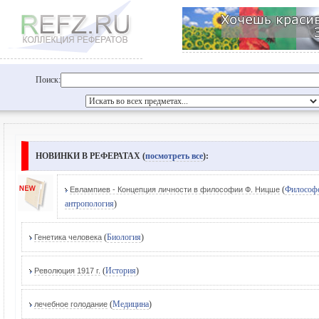
Поиск:
НОВИНКИ В РЕФЕРАТАХ (
посмотреть все
):
(
Философ
Евлампиев - Концепция личности в философии Ф. Ницше
антропология
)
(
Биология
)
Генетика человека
(
История
)
Революция 1917 г.
(
Медицина
)
лечебное голодание