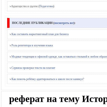
(
Педагогика
)
Кураторство в группе
ПОСЛЕДНИЕ ПУБЛИКАЦИИ (
посмотреть все
):
Как составить маркетинговый план для бизнеса
Роль репетитора в изучении языка
Модные тенденции в офисной одежде, как оставаться стильной в любом образе
Сервисы проверки текста на плагиат
Как помочь ребёнку адаптироваться к школе после каникул?
реферат на тему Ист