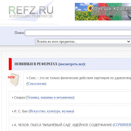
Поиск:
НОВИНКИ В РЕФЕРАТАХ (
посмотреть все
):
Cекс – это не только физические действия партнеров по удовлетв
(
Сексология
)
(
Техника, машины и механизмы
)
Сварка
(
Искусство, культура, музыка
)
И. С. Бах
(
СОЧИНЕ
А. ЧЕХОВ. ПЬЕСА "ВИШНЁВЫЙ САД". ИДЕЙНОЕ СОДЕРЖАНИЕ