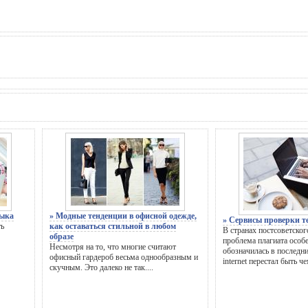
зыка
» Модные тенденции в офисной одежде,
» Сервисы проверки т
ть
как оставаться стильной в любом
В странах постсоветског
образе
проблема плагиата особ
Несмотря на то, что многие считают
обозначилась в последни
офисный гардероб весьма однообразным и
internet перестал быть чем
скучным. Это далеко не так....