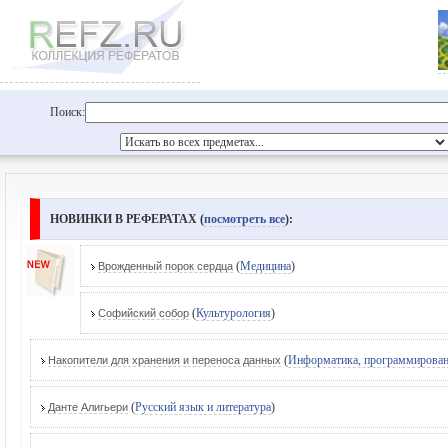
Поиск:
НОВИНКИ В РЕФЕРАТАХ (
посмотреть все
):
(
Медицина
)
Врожденный порок сердца
(
Культурология
)
Софийский собор
(
Информатика, программирова
Накопители для хранения и переноса данных
(
Русский язык и литература
)
Данте Алигьери