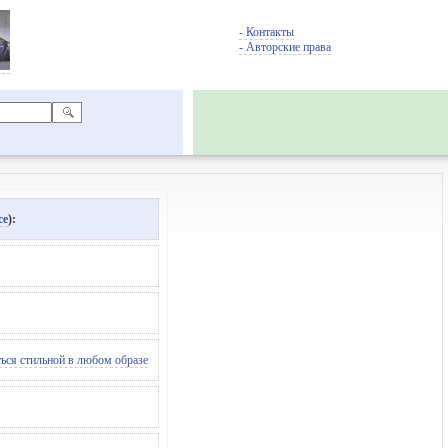
- Контакты
- Авторские права
се
):
ться стильной в любом образе