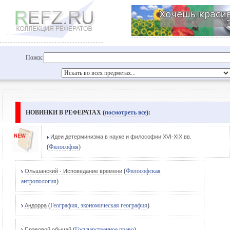
Поиск:
НОВИНКИ В РЕФЕРАТАХ (
посмотреть все
):
Идеи детерминизма в науке и философии XVI-XIX вв.
(
Философия
)
(
Философская
Ольшанский - Исповедание времени
антропология
)
(
География, экономическая география
)
Андорра
(
Государственное право
)
Правовой обычай