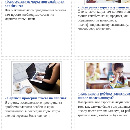
» Как составить маркетинговый план
для бизнеса
» Роль репетитора в изучении я
Для максимального продвижения бизнеса
Очень часто, когда нам хочется зна
вам просто необходимо составить
лучше какой-то язык, предмет, мы
маркетинговый план....
обращаемся за помощью к
квалифицированному специалисту,
способному объяснить ...
» Как помочь ребёнку адаптиров
школе после каникул?
» Сервисы проверки текста на плагиат
Наверняка, все взрослые люди пом
В странах постсоветского пространства
том, как сложно было возвращатьс
проблема плагиата особенно ярко
школу после летних каникул, от ре
обозначилась в последние годы, когда
требуют того, чтобы он буквально .
internet перестал быть чем-то ...